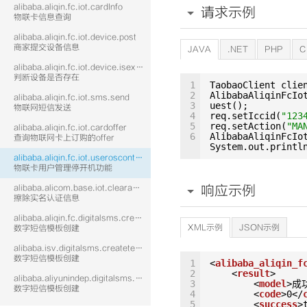
alibaba.aliqin.fc.iot.cardInfo
请求示例
物联卡信息查询
alibaba.aliqin.fc.iot.device.post
商家提交设备信息
JAVA
.NET
PHP
C
alibaba.aliqin.fc.iot.device.isexist
判断设备是否存在
1
TaobaoClient clie
2
AlibabaAliqinFcIo
alibaba.aliqin.fc.iot.sms.send
3
uest();
物联网短信发送
4
req.setIccid(
"123
5
req.setAction(
"MA
alibaba.aliqin.fc.iot.cardoffer
6
AlibabaAliqinFcIo
查询物联网卡上订购的offer
System.out.printl
alibaba.aliqin.fc.iot.useroscontrol
物联卡用户管理停开机功能
alibaba.alicom.base.iot.clearauth
响应示例
擦除实名认证信息
alibaba.aliqin.fc.digitalsms.createtemplate
XML示例
JSON示例
数字短信模板创建
alibaba.isv.digitalsms.createtemplate
数字短信模板创建
1
<
alibaba_aliqin_f
2
<
result
>
alibaba.aliyunindep.digitalsms.createtemplate
3
<
model
>成
数字短信模板创建
4
<
code
>0</
5
<
success
>