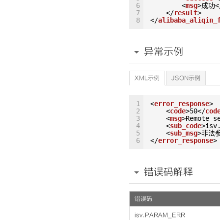
6
<
msg
>成功<
7
</
result
>
8
</
alibaba_aliqin_
异常示例
XML示例
JSON示例
1
<
error_response
>
2
<
code
>50</
cod
3
<
msg
>Remote s
4
<
sub_code
>isv
5
<
sub_msg
>非法参
6
</
error_response
>
错误码解释
错误码
isv.PARAM_ERR