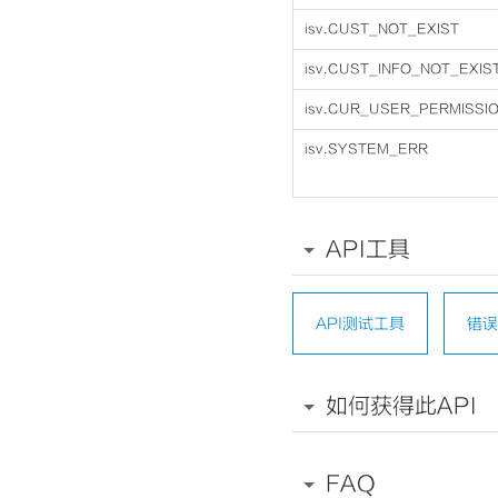
isv.CUST_NOT_EXIST
isv.CUST_INFO_NOT_EXIS
isv.CUR_USER_PERMISSI
isv.SYSTEM_ERR
API工具
API测试工具
错误
如何获得此API
FAQ