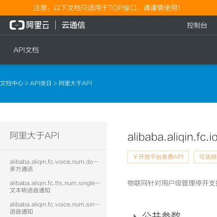
注意：以下文档只适用于TOP接口，请谨慎使用！
控制台
API文档
短信
语音
文档中心
>
API类目
> 阿里大于API
短信发送
文本转语音通知
短信发送记录查询
语音通知
文本转语音通知
流量
阿里大于API
alibaba.aliqin.fc.
语音通知
流量充值档位查询
￥开放平台免费API
可选授
alibaba.aliqin.fc.voice.num.doublecall
流量充值
多方通话
物联网针对用户级管理停开支
alibaba.aliqin.fc.tts.num.singlecall
流量充值结果查询
文本转语音通知
alibaba.aliqin.fc.voice.num.singlecall
语音通知
公共参数