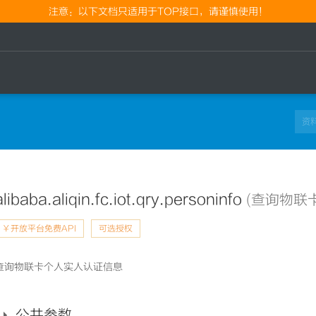
注意：以下文档只适用于TOP接口，请谨慎使用！
alibaba.aliqin.fc.iot.qry.personinfo
(查询物联
￥开放平台免费API
可选授权
查询物联卡个人实人认证信息
公共参数