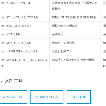
isv.PERMISSION_OPT
发起查询者不是该卡开户归属者，无
发
权操作
isv.NOT_FOUND_OWNER
根据ICCD未找到符合条件的归属者
请
isv.RES_NOT_EXIST
根据imei未找到资源
根
isv.SYS_ERR
系统错误
系
isv.QRY_USER_ERR
查询用户信息异常
请
isv.FORBIDDEN_ACTION
禁止发起操作
当
isv.OWNER_CUST_NOT_MATC
您无法对不属于自己的卡进行操作
请
H
的
API工具
API测试工具
错误码查询工具
SDK下载