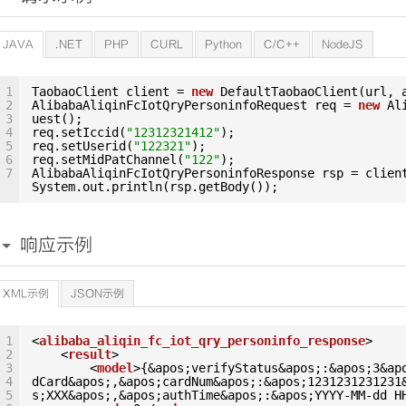
JAVA
.NET
PHP
CURL
Python
C/C++
NodeJS
1
TaobaoClient client = 
new
DefaultTaobaoClient(url, 
2
AlibabaAliqinFcIotQryPersoninfoRequest req = 
new
Al
3
uest();
4
req.setIccid(
"12312321412"
);
5
req.setUserid(
"122321"
);
6
req.setMidPatChannel(
"122"
);
7
AlibabaAliqinFcIotQryPersoninfoResponse rsp = clien
System.out.println(rsp.getBody());
响应示例
XML示例
JSON示例
1
<
alibaba_aliqin_fc_iot_qry_personinfo_response
>
2
<
result
>
3
<
model
>{&apos;verifyStatus&apos;:&apos;3&ap
4
dCard&apos;,&apos;cardNum&apos;:&apos;1231231231231
5
s;XXX&apos;,&apos;authTime&apos;:&apos;YYYY-MM-dd H