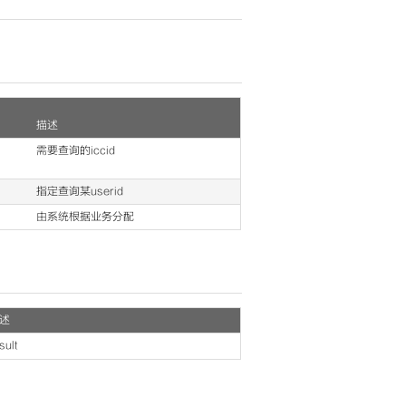
描述
需要查询的iccid
指定查询某userid
由系统根据业务分配
述
sult