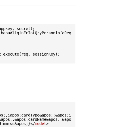
appkey, secret);
ibabaAliqinFcIotQryPersoninfoReq
t.execute(req, sessionKey);
os;,&apos;cardType&apos;:&apos;i
&apos;,&apos;cardName&apos;:&apo
H:mm:ss&apos;}</
model
>