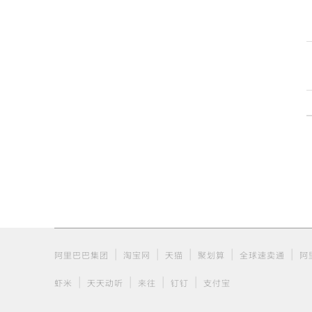
|
|
|
|
|
阿里巴巴集团
淘宝网
天猫
聚划算
全球速卖通
阿
|
|
|
|
虾米
天天动听
来往
钉钉
支付宝