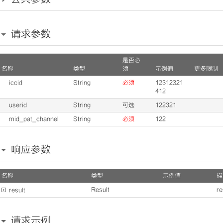
请求参数
是否必
名称
类型
须
示例值
更多限制
iccid
String
必须
12312321
412
userid
String
可选
122321
mid_pat_channel
String
必须
122
响应参数
名称
类型
示例值
描
Result
re

result
请求示例