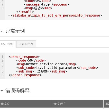
6
<
code
>0</
code
>
7
<
success
>true</
success
>
8
<
msg
>成功</
msg
>
</
result
>
</
alibaba_aliqin_fc_iot_qry_personinfo_response
>
异常示例
XML示例
JSON示例
1
<
error_response
>
2
<
code
>50</
code
>
3
<
msg
>Remote service error</
msg
>
4
<
sub_code
>isv.invalid-parameter</
sub_code
>
5
<
sub_msg
>非法参数</
sub_msg
>
6
</
error_response
>
错误码解释
错误码
错误描述
解