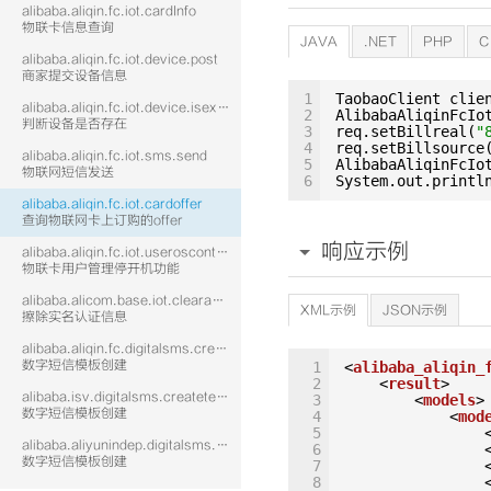
alibaba.aliqin.fc.iot.cardInfo
物联卡信息查询
JAVA
.NET
PHP
C
alibaba.aliqin.fc.iot.device.post
商家提交设备信息
1
TaobaoClient clie
alibaba.aliqin.fc.iot.device.isexist
2
AlibabaAliqinFcIo
判断设备是否存在
3
req.setBillreal(
"
4
req.setBillsource
alibaba.aliqin.fc.iot.sms.send
5
AlibabaAliqinFcIo
物联网短信发送
6
System.out.printl
alibaba.aliqin.fc.iot.cardoffer
查询物联网卡上订购的offer
响应示例
alibaba.aliqin.fc.iot.useroscontrol
物联卡用户管理停开机功能
alibaba.alicom.base.iot.clearauth
XML示例
JSON示例
擦除实名认证信息
alibaba.aliqin.fc.digitalsms.createtemplate
数字短信模板创建
1
<
alibaba_aliqin_
2
<
result
>
alibaba.isv.digitalsms.createtemplate
3
<
models
>
数字短信模板创建
4
<
mod
5
alibaba.aliyunindep.digitalsms.createtemplate
6
数字短信模板创建
7
8