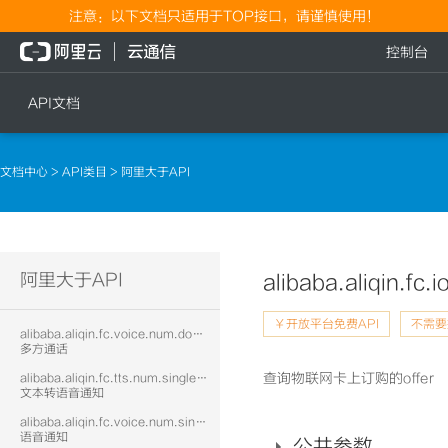
注意：以下文档只适用于TOP接口，请谨慎使用！
控制台
API文档
短信
语音
文档中心
>
API类目
> 阿里大于API
短信发送
文本转语音通知
短信发送记录查询
语音通知
文本转语音通知
流量
阿里大于API
alibaba.aliqin.fc.i
语音通知
流量充值档位查询
￥开放平台免费API
不需要
alibaba.aliqin.fc.voice.num.doublecall
流量充值
多方通话
查询物联网卡上订购的offer
alibaba.aliqin.fc.tts.num.singlecall
流量充值结果查询
文本转语音通知
alibaba.aliqin.fc.voice.num.singlecall
语音通知
公共参数