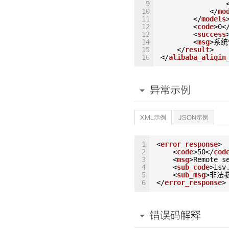
9
10
</
mo
11
</
models
12
<
code
>0<
13
<
success
14
<
msg
>系统
15
</
result
>
16
</
alibaba_aliqin
异常示例
XML示例
JSON示例
1
<
error_response
>
2
<
code
>50</
cod
3
<
msg
>Remote s
4
<
sub_code
>isv
5
<
sub_msg
>非法参
6
</
error_response
>
错误码解释