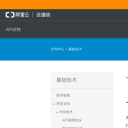
API文档
短信
语音
流量
文档中心
> 基础技术
短信发送
文本转语音通知
流量充值档位查询
短信发送记录查询
语音通知
流量充值
文本转语音通知
流量充值结果查询
基础技术
语音通知
新手指南
开发文档
平台技术
API调用协议