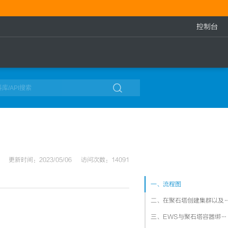
控制台

更新时间：2023/05/06
访问次数：14091
一、流程图
二、在聚石塔创建集
三、EWS与聚石塔容器绑定相同域名