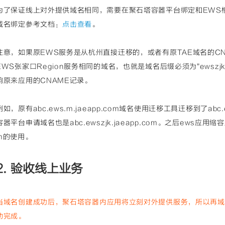
为了保证线上对外提供域名相同，需要在聚石塔容器平台绑定和EWS
域名绑定参考文档：
点击查看
。
注意，如果原EWS服务是从杭州直接迁移的，或者有原TAE域名的C
EWS张家口Region服务相同的域名，也就是域名后缀必须为"ewszjk.
响原来应用的CNAME记录。
例如，原有abc.ews.m.jaeapp.com域名使用迁移工具迁移到了abc.e
容器平台申请域名也是abc.ewszjk.jaeapp.com。之后ews应用缩容后
m的使用。
2. 验收线上业务
当域名创建成功后，聚石塔容
器内应用将立刻对外提供服务，所以再域
动完成。