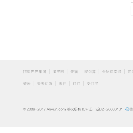
|
|
|
|
|
阿里巴巴集团
淘宝网
天猫
聚划算
全球速卖通
阿
|
|
|
|
虾米
天天动听
来往
钉钉
支付宝
© 2009-2017 Aliyun.com 版权所有 ICP证：浙B2-20080101