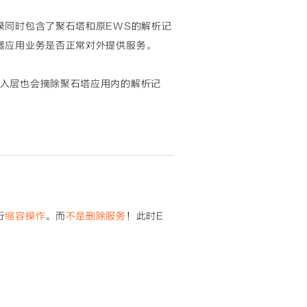
录同时包含了聚石塔和原EWS的解析记
器应用业务是否正常对外提供服务。
入层也会摘除聚石塔应用内的解析记
行
缩容操作
。而
不是删除服务
！此时E