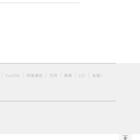
|
|
|
|
|
|
YunOS
阿里通信
万网
高德
UC
友盟+
