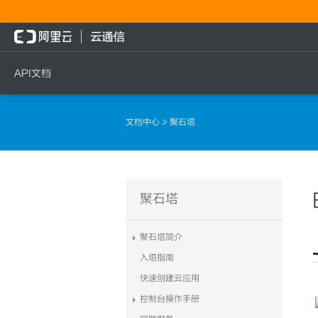
API文档
短信
语音
流量
文档中心
> 聚石塔
短信发送
文本转语音通知
流量充值档位查询
短信发送记录查询
语音通知
流量充值
文本转语音通知
流量充值结果查询
聚石塔
语音通知
聚石塔简介
入塔指南
快速创建云应用
控制台操作手册