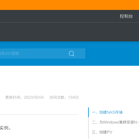
控制台

更新时间：2023/05/04
访问次数：13455
一、创建NAS存储
二、为Windows集
S实例。
三、创建PV