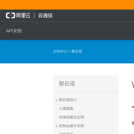
API文档
短信
语音
流量
文档中心
> 聚石塔
短信发送
文本转语音通知
流量充值档位查询
短信发送记录查询
语音通知
流量充值
文本转语音通知
流量充值结果查询
聚石塔
语音通知
聚石塔简介
入塔指南
快速创建云应用
控制台操作手册