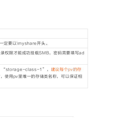
一定要以\myshare开头。
点登录权限才能成功挂载SMB，密码需要填写ad
orage-class-1”，
建议每个pv的存
时，使用pv里唯一的存储类名称，可以保证相