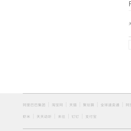
|
|
|
|
|
阿里巴巴集团
淘宝网
天猫
聚划算
全球速卖通
阿
|
|
|
|
虾米
天天动听
来往
钉钉
支付宝