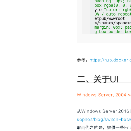
padding: 0px; b
box rgba(0, 0, 
yle=
"color: rgb
0% / auto repea
etpub/wwwroot
</span></span><
margin: 0px; pa
g-box border-bo
e-lm-pad-level-
padding: 0px; b
box rgba(0, 0, 
yle=
"color: rgb
0% / auto repea
t/ .</span></sp
参考：
https://hub.docke
二、关于UI
Windows Server, 2004
从Windows Server 2
sophos/blog/switch-be
取而代之的是，提供一些Feat