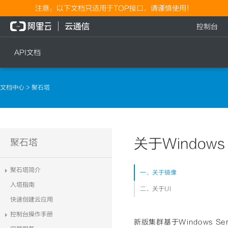
注意：以下文档只适用于TOP接口，请谨慎使用！
控制台
API文档
短信
语音
文档中心
> 聚石塔
短信发送
文本转语音通知
短信发送记录查询
语音通知
文本转语音通知
关于Windows 
流量
聚石塔
语音通知
流量充值档位查询
聚石塔简介
一、关于镜像
流量充值
入塔指南
二、关于UI
流量充值结果查询
快速创建云应用
控制台操作手册
新版集群基于Windows Se