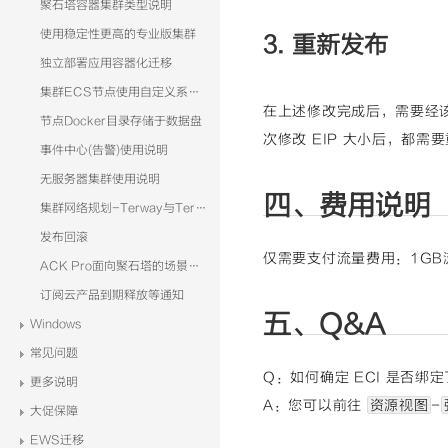
聚石塔容器集群类型说明
使用稳定性更高的专业版集群
3. 重新发布
独立部署应用容器化迁移
集群ECS节点使用自定义系统镜像
在上述修改完成后，需要经该
节点Docker目录存储于数据盘
次修改 EIP 大小后，都
事件中心(告警)使用说明
无服务器集群使用说明
四、费用说明
集群网络规划-Terway与Terway-eniip
发布回滚
仅需要支付流量费用：1GB流量
ACK Pro面向聚石塔的场景分析
订阅云产品到期释放等通知
五、Q&A
Windows
常见问题
Q：如何确定 ECI 是否绑定了
更多说明
A：您可以前往
资源视图
-
大促保障
EWS迁移