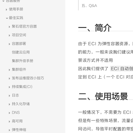
容器服务
五、Q&A
使用手册
最佳实践
一、简介
聚石塔官方容器
项目空间
由于 ECI 为弹性容器资
容器部署
的能力，一般来说我们建议用户
创建云应用
景该方式并不适用
集群升级手册
因此我们提供了
ECI 自动创
集群组件
定到 ECI 上（一个 ECI
发布运维提效小技巧
持续集成(CI)
二、使用场景
日志
持久化存储
一般情况下，不需要为 ECI 
DNS
但是有一些特殊场景，流量会
高可用
网访问，导致平时配置的带宽
弹性伸缩