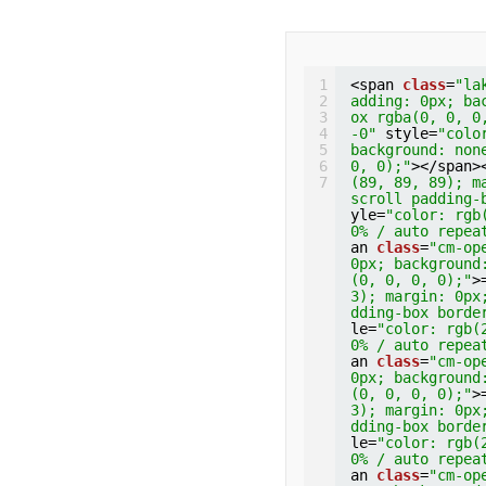
1
<span 
class
=
"la
2
adding: 0px; ba
3
ox rgba(0, 0, 0
4
-0"
style=
"colo
5
background: non
6
0, 0);"
></span>
7
(89, 89, 89); m
scroll padding-
yle=
"color: rgb
0% / auto repea
an 
class
=
"cm-op
0px; background
(0, 0, 0, 0);"
>
3); margin: 0px
dding-box borde
le=
"color: rgb(
0% / auto repea
an 
class
=
"cm-op
0px; background
(0, 0, 0, 0);"
>
3); margin: 0px
dding-box borde
le=
"color: rgb(
0% / auto repea
an 
class
=
"cm-op