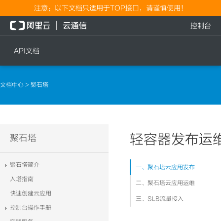
注意：以下文档只适用于TOP接口，请谨慎使用！
控制台
API文档
短信
语音
文档中心
> 聚石塔
短信发送
文本转语音通知
短信发送记录查询
语音通知
文本转语音通知
轻容器发布运
流量
聚石塔
语音通知
流量充值档位查询
聚石塔简介
一、聚石塔云应用发布
流量充值
入塔指南
二、聚石塔云应用运维
流量充值结果查询
快速创建云应用
三、SLB流量接入
控制台操作手册