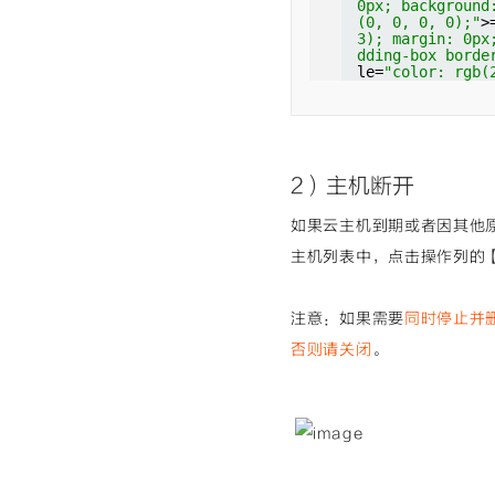
0px; background
(0, 0, 0, 0);"
>
3); margin: 0px
dding-box borde
le=
"color: rgb(
0% / auto repea
an 
class
=
"cm-op
0px; background
(0, 0, 0, 0);"
>
3); margin: 0px
dding-box borde
2）主机断开
le=
"color: rgb(
0% / auto repea
an 
class
=
"cm-op
如果云主机到期或者因其他
0px; background
(0, 0, 0, 0);"
>
主机列表中，点击操作列的
(215, 58, 73); 
t scroll paddin
erator"
style=
"
注意：如果需要
同时停止并
d: none 0% 0% /
=</span><span 
c
否则请关闭
。
x; padding: 0px
er-box rgba(0, 
(215, 58, 73); 
t scroll paddin
erator"
style=
"
d: none 0% 0% /
=</span><span 
c
x; padding: 0px
er-box rgba(0, 