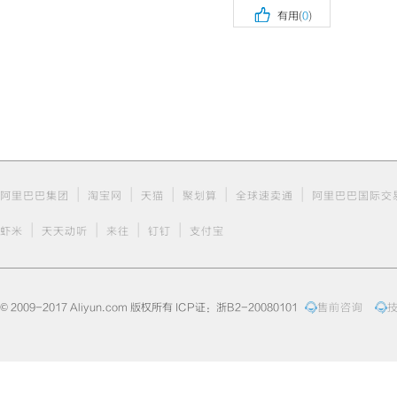
</span></span><

有用(
0
)
margin: 0px; pa
g-box border-bo
e-lm-pad-level-
padding: 0px; b
box rgba(0, 0, 
yle=
"color: rgb
0% / auto repea
an 
class
=
"cm-ke
px; background:
(0, 0, 0, 0);"
>
</span></span><
margin: 0px; pa
g-box border-bo
|
|
|
|
|
e-lm-pad-level-
阿里巴巴集团
淘宝网
天猫
聚划算
全球速卖通
阿里巴巴国际交
padding: 0px; b
box rgba(0, 0, 
|
|
|
|
虾米
天天动听
来往
钉钉
支付宝
yle=
"color: rgb
0% / auto repea
ponse <span 
cla
adding: 0px; ba
ox rgba(0, 0, 0
</span></span><
© 2009-2017 Aliyun.com 版权所有 ICP证：浙B2-20080101
售前咨询
margin: 0px; pa
g-box border-bo
e-lm-pad-level-
padding: 0px; b
box rgba(0, 0, 
yle=
"color: rgb
0% / auto repea