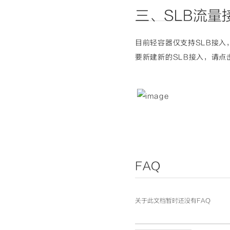
(215, 58, 73); 
t scroll paddin
三、SLB流量
erator"
style=
"
d: none 0% 0% /
=</span><span 
c
x; padding: 0px
目前轻容器仅支持SLB接入
er-box rgba(0, 
要新建新的SLB接入，请点
(215, 58, 73); 
t scroll paddin
erator"
style=
"
d: none 0% 0% /
=</span><span 
c
x; padding: 0px
er-box rgba(0, 
(215, 58, 73); 
t scroll paddin
erator"
style=
"
d: none 0% 0% /
=</span><span 
c
x; padding: 0px
er-box rgba(0, 
FAQ
(215, 58, 73); 
t scroll paddin
erator"
style=
"
d: none 0% 0% /
=</span><span 
c
关于此文档暂时还没有FAQ
x; padding: 0px
er-box rgba(0, 
(215, 58, 73); 
t scroll paddin