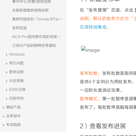
事件中心(告警)使用说明
在“发布管理”页面，点击
无服务器集群使用说明
说明：默认的发布方式为“
集群网络规划-Terway与Terway-eniip
石塔持续集成
。
发布回滚
ACK Pro面向聚石塔的场景分析
订阅云产品到期释放等通知
Windows
常见问题
更多说明
发布批数
：
发布批数是指将
大促保障
是将4个实例分为两批发布
EWS迁移
一定的灰度测试效果。
历史存档
暂停模式：
第一批暂停是部
发布了；每批暂停是指每部
基础产品
业务组件
专项指南
2）查看发
布进展