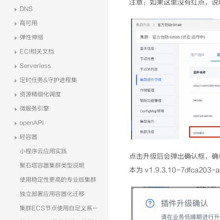
注意：如果这里没有红点，说
DNS
高可用
弹性伸缩
ECI相关文档
Serverless
定时任务&守护进程集
资源精细化调度
微服务引擎
openAPI
轻容器
小程序云应用实践
点击升级后会弹出确认框，确
聚石塔容器集群类型说明
本为 v1.9.3.10-7dfca203-a
使用稳定性更高的专业版集群
独立部署应用容器化迁移
集群ECS节点使用自定义系统镜像