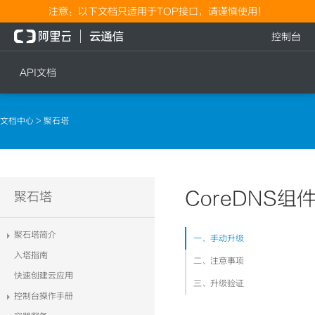
注意：以下文档只适用于TOP接口，请谨慎使用！
控制台
API文档
短信
语音
文档中心
> 聚石塔
短信发送
文本转语音通知
短信发送记录查询
语音通知
文本转语音通知
CoreDNS组
流量
聚石塔
语音通知
流量充值档位查询
聚石塔简介
一、手动升级
流量充值
入塔指南
二、注意事项
流量充值结果查询
快速创建云应用
三、升级验证
控制台操作手册