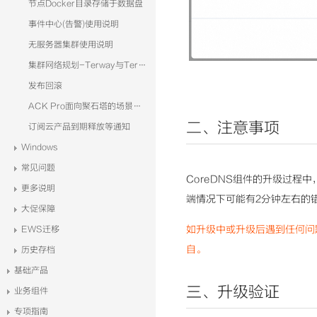
节点Docker目录存储于数据盘
事件中心(告警)使用说明
无服务器集群使用说明
集群网络规划-Terway与Terway-eniip
发布回滚
ACK Pro面向聚石塔的场景分析
二、注意事项
订阅云产品到期释放等通知
Windows
常见问题
CoreDNS
组件的升级过程中
更多说明
端情况下可能有2分钟左右的
大促保障
如升级中或升级后遇到任何问题
EWS迁移
自。
历史存档
基础产品
三、升级验证
业务组件
专项指南