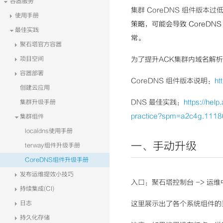
容器服务
集群 CoreDNS 组件版本
使用手册
策略，可能会导致 CoreDNS
最佳实践
常。
聚石塔官方容器
项目空间
为了提升ACK集群内域名解析
容器部署
CoreDNS 组件版本说明：
ht
创建云应用
DNS 最佳实践：
https://he
集群升级手册
practice?spm=a2c4g.1118
集群组件
localdns使用手册
一、手动升级
terway组件升级手册
CoreDNS组件升级手册
发布运维提效小技巧
入口：聚石塔控制台 -> 运维中
持续集成(CI)
日志
这里展示出了各个系统组件的
持久化存储