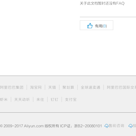
关于此文档暂时还没有FAQ

有用(
0
)
|
|
|
|
|
阿里巴巴集团
淘宝网
天猫
聚划算
全球速卖通
阿里巴巴国际交
|
|
|
|
虾米
天天动听
来往
钉钉
支付宝
© 2009-2017 Aliyun.com 版权所有 ICP证：浙B2-20080101
售前咨询