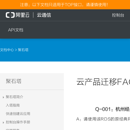
注意：以下文档只适用于TOP接口，请谨慎使用！
控制台
API文档
短信
语音
文档中心
> 聚石塔
短信发送
文本转语音通知
短信发送记录查询
语音通知
文本转语音通知
云产品迁移FA
流量
聚石塔
语音通知
流量充值档位查询
聚石塔简介
流量充值
入塔指南
Q-001：杭州
流量充值结果查询
快速创建云应用
A：请使用该RDS的原经典
控制台操作手册