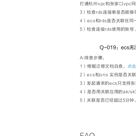
打通杭州vpc和张家口vpc
3）检查rds连接串是否能够在e
4）ecs和rds是否关联在同一
5）检查连接rds使用的账
Q-019：ecs无
A:排查步骤：
1）根据迁移文档自查，
点
2）ecs和ons 实例是否
3）发起请求的ecs只支持张
4）是否用关联应用的ak/s
5）关联是否已经超过5分钟
FAQ