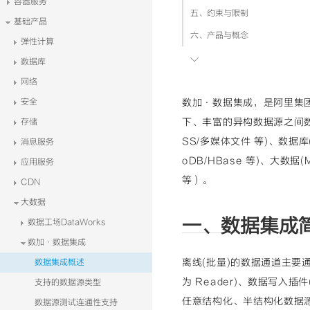
容器服务
五、约束与限制
基础产品
六、产品与概念
弹性计算

七、技术与原理
数据库
网络
安全
数加·数据集成，是阿里集
下、丰富的异构数据源之间数
存储
SS/多媒体文件 等)、数据库(RD
消息服务
oDB/HBase 等)、大数据(Ma
应用服务
等）。
CDN
大数据
一、数据集成
数据工场DataWorks
数加·数据集成
离线(批量)的数据通道主要
数据集成概述
为 Reader)、数据写入
支持的数据源类型
任意结构化、半结构化数据
数据源测试连通性支持