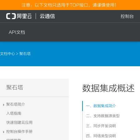
注意：以下文档只适用于TOP接口，请谨慎使用！
控制台
API文档
短信
语音
文档中心
> 聚石塔
短信发送
文本转语音通知
短信发送记录查询
语音通知
文本转语音通知
数据集成概述
流量
聚石塔
语音通知
流量充值档位查询
聚石塔简介
一、数据集成简介
流量充值
入塔指南
二、支持数据源类型
流量充值结果查询
快速创建云应用
三、同步开发说明
控制台操作手册
四、网络类型说明