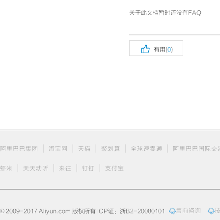
关于此文档暂时还没有FAQ

有用(
0
)
|
|
|
|
|
阿里巴巴集团
淘宝网
天猫
聚划算
全球速卖通
阿里巴巴国际交
|
|
|
|
虾米
天天动听
来往
钉钉
支付宝
© 2009-2017 Aliyun.com 版权所有 ICP证：浙B2-20080101
售前咨询