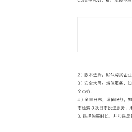
CS实例总数，资产规模不
2）版本选择
：默认购买企
3）安全大屏
：增值服务，如
全态势。
4）全量日志
：增值服务，如
志检索以及日志投递服务，
3. 选择
购买时长
，并勾选是