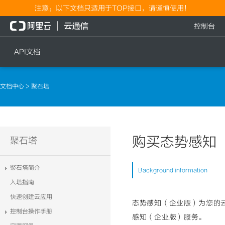
注意：以下文档只适用于TOP接口，请谨慎使用！
控制台
API文档
短信
语音
文档中心
> 聚石塔
短信发送
文本转语音通知
短信发送记录查询
语音通知
文本转语音通知
购买态势感知
流量
聚石塔
语音通知
流量充值档位查询
聚石塔简介
Background information
流量充值
入塔指南
流量充值结果查询
快速创建云应用
态势感知（企业版）为您的
控制台操作手册
感知（企业版）服务。