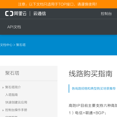
注意：以下文档只适用于TOP接口，请谨慎使用！
控制台
API文档
短信
语音
文档中心
> 聚石塔
短信发送
文本转语音通知
短信发送记录查询
语音通知
文本转语音通知
线路购买指南
流量
聚石塔
语音通知
流量充值档位查询
聚石塔简介
各线路规格和典型购买场景推荐
流量充值
入塔指南
流量充值结果查询
快速创建云应用
高防IP目前主要支持六种高
控制台操作手册
1）电信+联通+BGP；