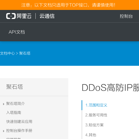
注意：以下文档只适用于TOP接口，请谨慎使用！
控制台
API文档
短信
语音
文档中心
> 聚石塔
短信发送
文本转语音通知
短信发送记录查询
语音通知
文本转语音通知
DDoS高防I
流量
聚石塔
语音通知
流量充值档位查询
聚石塔简介
1.范围和定义
流量充值
入塔指南
2.服务可用性
流量充值结果查询
快速创建云应用
3.赔偿方案
控制台操作手册
4.其他