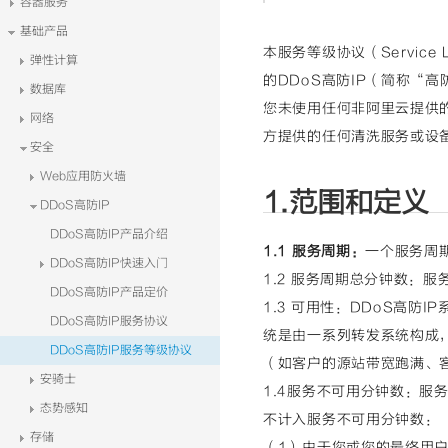
容器服务
基础产品
本服务等级协议（Service
弹性计算
的DDoS高防IP（简称“
数据库
您未使用任何非阿里云提供的
网络
方提供的任何清洗服务或设
安全
Web应用防火墙
1.范围和定义
DDoS高防IP
DDoS高防IP产品介绍
1.1 服务周期：
一个服务周
DDoS高防IP快速入门
1.2 服务周期总分钟数：
DDoS高防IP产品定价
1.3 可用性：DDoS高防
DDoS高防IP服务协议
统是由一系列转发系统构成，
DDoS高防IP服务等级协议
（如客户的源站带宽跑满、
安骑士
1.4服务不可用分钟数：服
态势感知
不计入服务不可用分钟数：
存储
（1）由于您或您的最终用