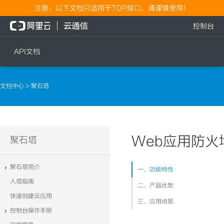
注意：以下文档只适用于TOP接口，请谨慎使用！
控制台
API文档
短信
语音
文档中心
> 聚石塔
短信发送
文本转语音通知
短信发送记录查询
语音通知
文本转语音通知
Web应用防火
流量
聚石塔
语音通知
流量充值档位查询
聚石塔简介
一、功能特性
流量充值
入塔指南
二、产品优势
流量充值结果查询
快速创建云应用
三、应用场景
控制台操作手册