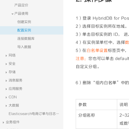
产品定价
产品使用
1）登录 HybridDB for 
创建实例
2）选择目标实例所在地域
配置实例
3）单击目标实例的 ID， 
连接数据库
4）在实例菜单栏中，选择
导入数据
5）在
白名单设置
标签页中，单
网络
注意：
您也可以单击 defau
安全
自定义分组。
存储
消息服务
6）删除“组内白名单”中的默
应用服务
CDN
参数
说明
大数据
Elasticsearch电商订单与日志系统解决方案
分组名称
2~
业务组件
或数