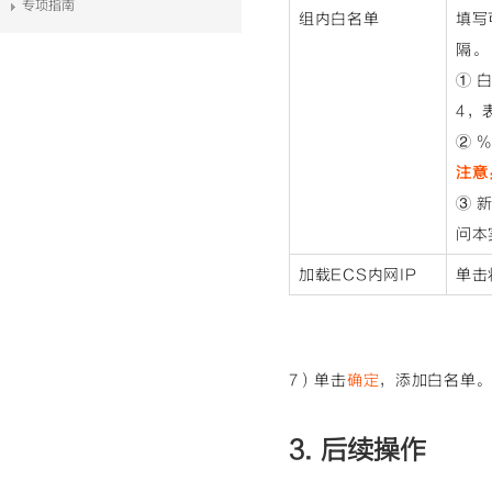
专项指南
组内白名单
填写
隔。
① 白
4，表
② %
注意
③ 
问本
加载ECS内网IP
单击
7）单击
确定
，添加白名单
3. 后续操作