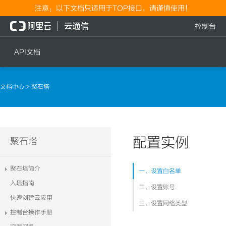
注意：以下文档只适用于TOP接口，请谨慎使用！
控制台
API文档
短信
语音
文档中心
> 聚石塔
短信发送
文本转语音通知
短信发送记录查询
语音通知
文本转语音通知
配置实例
流量
聚石塔
语音通知
流量充值档位查询
聚石塔简介
一、设置白名单
流量充值
入塔指南
二、设置账号
流量充值结果查询
快速创建云应用
三、设置网络类型
控制台操作手册