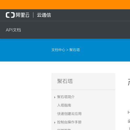
API文档
短信
语音
流量
文档中心
> 聚石塔
短信发送
文本转语音通知
流量充值档位查询
短信发送记录查询
语音通知
流量充值
文本转语音通知
流量充值结果查询
聚石塔
语音通知
聚石塔简介
入塔指南
快速创建云应用
控制台操作手册