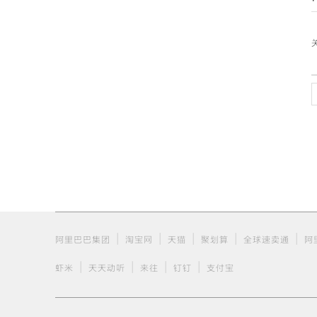
|
|
|
|
|
阿里巴巴集团
淘宝网
天猫
聚划算
全球速卖通
阿
|
|
|
|
虾米
天天动听
来往
钉钉
支付宝