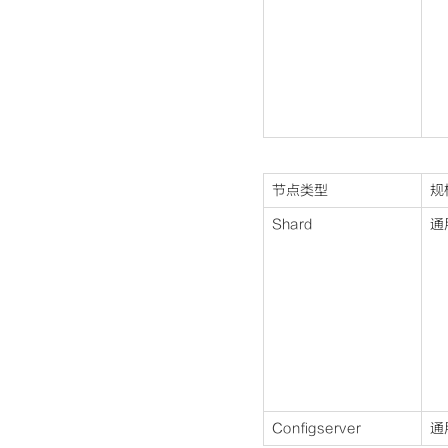
节点类型
规
Shard
通
Configserver
通