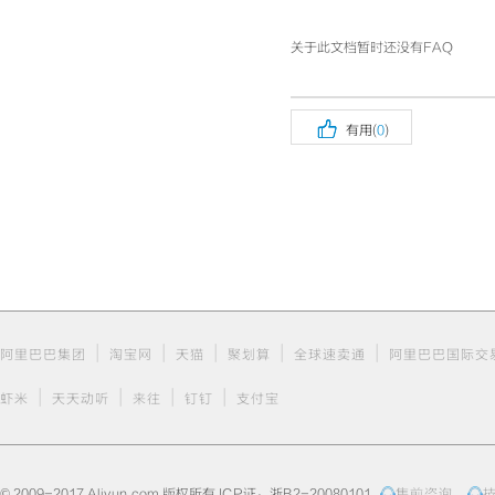
关于此文档暂时还没有FAQ

有用(
0
)
|
|
|
|
|
阿里巴巴集团
淘宝网
天猫
聚划算
全球速卖通
阿里巴巴国际交
|
|
|
|
虾米
天天动听
来往
钉钉
支付宝
© 2009-2017 Aliyun.com 版权所有 ICP证：浙B2-20080101
售前咨询