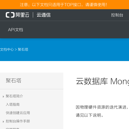
注意：以下文档只适用于TOP接口，请谨慎使用！
控制台
API文档
短信
语音
文档中心
> 聚石塔
短信发送
文本转语音通知
短信发送记录查询
语音通知
文本转语音通知
云数据库 Mon
流量
聚石塔
语音通知
流量充值档位查询
聚石塔简介
流量充值
入塔指南
因物理硬件资源的迭代演进，
流量充值结果查询
快速创建云应用
请见以下说明。
控制台操作手册