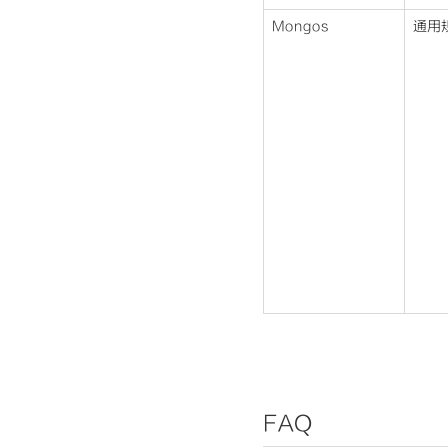
Mongos
通用
FAQ