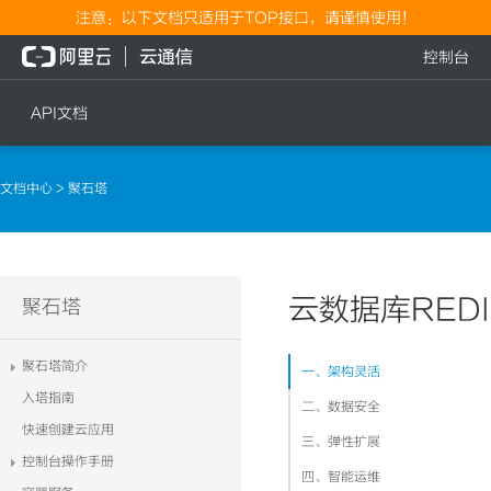
注意：以下文档只适用于TOP接口，请谨慎使用！
控制台
API文档
短信
语音
文档中心
> 聚石塔
短信发送
文本转语音通知
短信发送记录查询
语音通知
文本转语音通知
云数据库RED
流量
聚石塔
语音通知
流量充值档位查询
聚石塔简介
一、架构灵活
流量充值
入塔指南
二、数据安全
流量充值结果查询
快速创建云应用
三、弹性扩展
控制台操作手册
四、智能运维