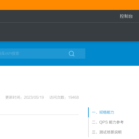
控制台

更新时间：2023/05/19
访问次数：19468
一、规格能力
二、QPS 能力参考
三、测试场景说明