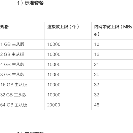
1）标准套餐
规格
连接数上限（个）
内网带宽上限（MBy
e）
1 GB 主从版
10000
10
2 GB 主从版
10000
16
4 GB 主从版
10000
24
8 GB 主从版
10000
24
16 GB 主从版
10000
32
32 GB 主从版
10000
32
64 GB 主从版
20000
48