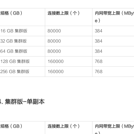
规格（GB）
连接数上限（个）
内网带宽上限（MBy
e）
16 GB 集群版
80000
384
32 GB 集群版
80000
384
64 GB 集群版
80000
384
128 GB 集群版
160000
768
256 GB 集群版
160000
768
4. 集群版-单副本
规格（GB）
连接数上限（个）
内网带宽上限（MBy
e）