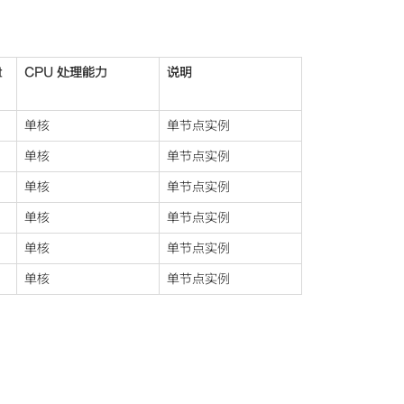
t
CPU 处理能力
说明
单核
单节点实例
单核
单节点实例
单核
单节点实例
单核
单节点实例
单核
单节点实例
单核
单节点实例