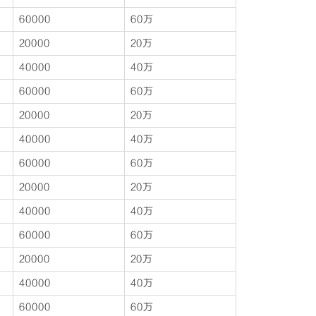
60000
60万
20000
20万
40000
40万
60000
60万
20000
20万
40000
40万
60000
60万
20000
20万
40000
40万
60000
60万
20000
20万
40000
40万
60000
60万