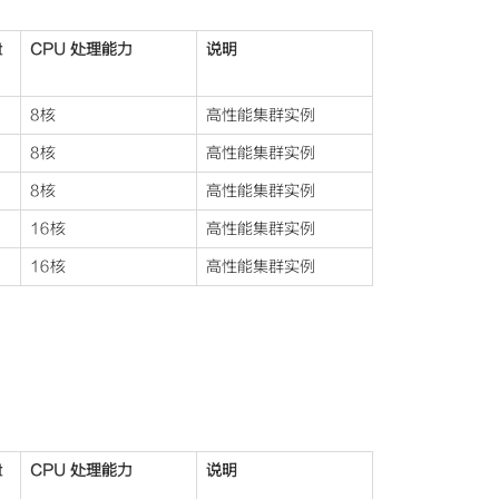
t
CPU 处理能力
说明
8核
高性能集群实例
8核
高性能集群实例
8核
高性能集群实例
16核
高性能集群实例
16核
高性能集群实例
t
CPU 处理能力
说明