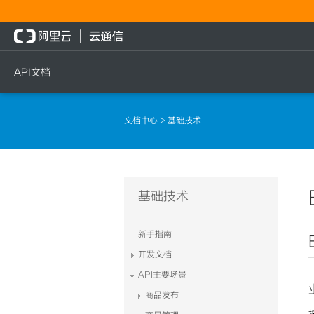
API文档
短信
语音
流量
文档中心
> 基础技术
短信发送
文本转语音通知
流量充值档位查询
短信发送记录查询
语音通知
流量充值
文本转语音通知
流量充值结果查询
基础技术
语音通知
新手指南
开发文档
API主要场景
商品发布