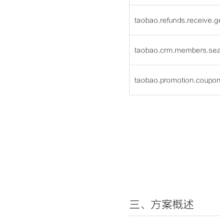
taobao.refunds.receive.g
taobao.crm.members.se
taobao.promotion.coupo
三、方案概述