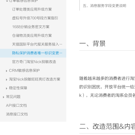
订单敏感信息保护
五、消息服务字段变更说明
订单处理类应用升级方案
虚拟号升级700号段方案指引
1688分销业务密文方案
仓储物流类应用升级方案
一、背景
天猫国际平台代报关服务接入手册
隐私保护消费者唯一标识变更改造方案（TOPAPI）
官方奇门淘宝Nick脱敏改造
CRM敏感信息保护
随着越来越多的消费者进行淘
淘宝Nick脱敏旺旺亮灯改造方案
的识别困扰，开放平台统一给开
稳定性保障
k），无论消费者的淘系会员名是
常见问题
API接口文档
消息接口文档
二、改造范围&内