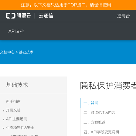
注意：以下文档只适用于TOP接口，请谨慎使用！
控制台
API文档
短信
语音
文档中心
> 基础技术
短信发送
文本转语音通知
短信发送记录查询
语音通知
文本转语音通知
隐私保护消费者
流量
基础技术
语音通知
流量充值档位查询
新手指南
一、背景
流量充值
开发文档
二、改造范围&内容
流量充值结果查询
API主要场景
三、方案概述
生态稳定性&安全
四、API字段变更说明