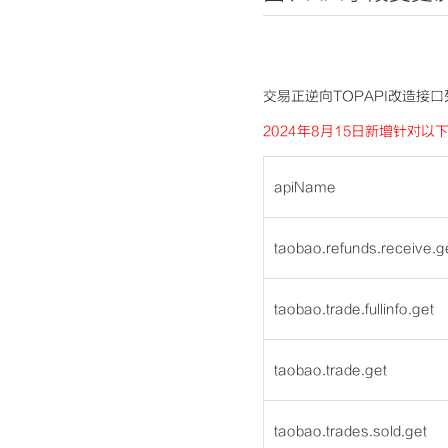
交易正逆向TOPAPI改造接口
2024年8月15日新增针对以下
apiName
taobao.refunds.receive.g
taobao.trade.fullinfo.get
taobao.trade.get
taobao.trades.sold.get