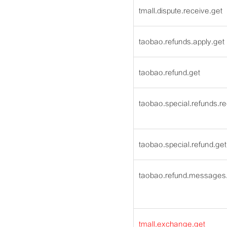
tmall.dispute.receive.get
taobao.refunds.apply.get
taobao.refund.get
taobao.special.refunds.re
taobao.special.refund.get
taobao.refund.messages
tmall.exchange.get