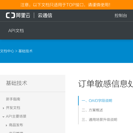
注意：以下文档只适用于TOP接口，请谨慎使用！
控制台
API文档
短信
语音
文档中心
> 基础技术
短信发送
文本转语音通知
短信发送记录查询
语音通知
文本转语音通知
订单敏感信息
流量
基础技术
语音通知
流量充值档位查询
新手指南
一、OAID字段说明
流量充值
开发文档
二、方案概述
流量充值结果查询
API主要场景
三、通用场景升级说明
商品发布