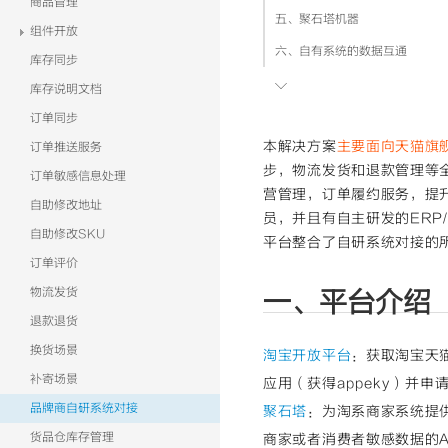
商品管理
五、聚石塔机器
组件开放
六、自有系统的数据互通
库存同步

七、涉及费用说明
库存说明文档
八、更多场景
订单同步
本解决方案
主要面向天猫旗
订单推送服务
九、服务咨询
步，物流发货和退款管理等全
订单敏感信息处理
营管理，订单履约服务，提
自助修改地址
员，并且有自主研发的ERP
自助修改SKU
平台整合了自研系统对接的
订单评价
物流发货
一、平台介绍
退款退货
换货场景
淘宝开放平台
：获取淘宝天
补寄场景
应用（获得appeky）并申
品牌商自研系统对接
聚石塔
：为淘系商家系统提
货品仓库存管理
商家或者消费者敏感数据的A