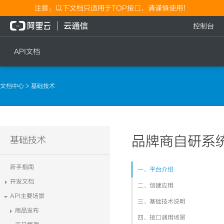
注意：以下文档只适用于TOP接口，请谨慎使用！
控制台
API文档
短信
语音
文档中心
> 基础技术
短信发送
文本转语音通知
短信发送记录查询
语音通知
文本转语音通知
品牌商自研系
流量
基础技术
语音通知
流量充值档位查询
新手指南
一、平台介绍
流量充值
开发文档
二、创建应用
流量充值结果查询
API主要场景
三、基础技术说明
商品发布
四、接口调用场景