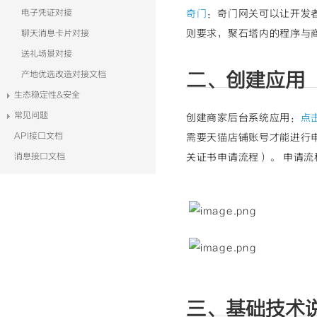
电子凭证对接
奇门
：奇门网关可以让开发
则要求，聚石塔内的程序与
聊天消息卡片对接
送礼场景对接
产地优选改造对接文档
二、创建应用
生态稳定性&安全
常见问题
创建商家后台系统应用：
点
API接口文档
需要天猫店铺账号才能进行
消息接口文档
关证书申请流程）。 申请
三、基础技术