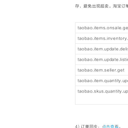
存，避免出现超卖。淘宝订
taobao.items.onsale.ge
taobao.items.inventory
taobao.item.update.deli
taobao.item.update.list
taobao.item.seller.get
taobao.item.quantity.u
taobao.skus.quantity.u
4) 订单同步：
点击查看
。