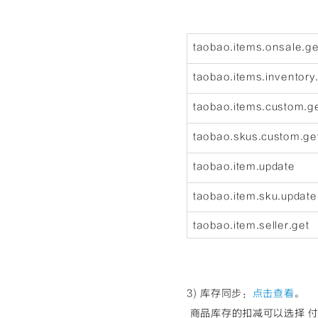
taobao.items.onsale.ge
taobao.items.inventory
taobao.items.custom.g
taobao.skus.custom.ge
taobao.item.update
taobao.item.sku.update
taobao.item.seller.get
3) 库存同步：
点击查看
。
商品库存的扣减可以选择 