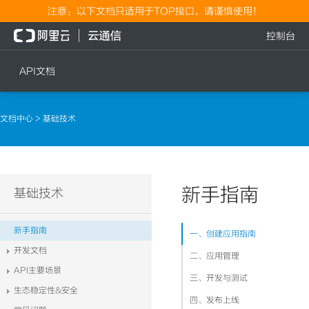
注意：以下文档只适用于TOP接口，请谨慎使用！
控制台
API文档
短信
语音
文档中心
> 基础技术
短信发送
文本转语音通知
短信发送记录查询
语音通知
文本转语音通知
新手指南
流量
基础技术
语音通知
流量充值档位查询
新手指南
一、创建应用指南
流量充值
开发文档
二、应用管理
流量充值结果查询
API主要场景
三、开发与测试
生态稳定性&安全
四、发布上线