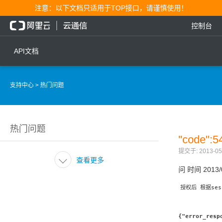
注意：以下文档只适用于TOP接口，请谨慎使用！
控制台
API文档
短信
语音
支持中心
> 热门问题
短信发送
文本转语音通知
短信发送记录查询
语音通知
热门问题
文本转语音通知
流量
"code":
语音通知
提交于: 2013-05-
流量充值档位查询

查看更多
问
时间
2013/
流量充值
授权后 根据ses
流量充值结果查询
{"error_resp