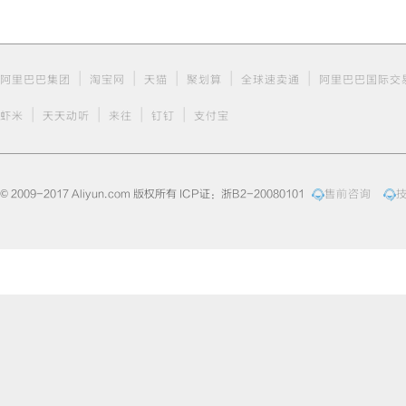
|
|
|
|
|
阿里巴巴集团
淘宝网
天猫
聚划算
全球速卖通
阿里巴巴国际交
|
|
|
|
虾米
天天动听
来往
钉钉
支付宝
© 2009-2017 Aliyun.com 版权所有 ICP证：浙B2-20080101
售前咨询