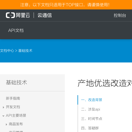
注意：以下文档只适用于TOP接口，请谨慎使用！
控制台
API文档
短信
语音
文档中心
> 基础技术
短信发送
文本转语音通知
短信发送记录查询
语音通知
文本转语音通知
产地优选改造
流量
基础技术
语音通知
流量充值档位查询
新手指南
一、改造背景
流量充值
开发文档
二、涉及api
流量充值结果查询
API主要场景
三、时间节点
商品发布
四、答疑群