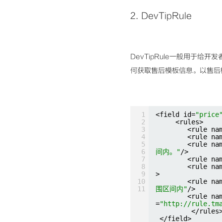
2.
DevTipRule
DevTipRule一般用于
何获取售后模板信息。以售后
1
<field id=
"price
2
<rules>
3
<rule na
4
<rule na
5
<rule na
6
间内。"
/>
7
<rule na
8
<rule na
9
>
10
<rule na
11
围区间内"
/>
<rule na
=
"
http://rule.tm
</rules
</field>