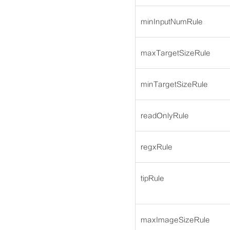
minInputNumRule
maxTargetSizeRule
minTargetSizeRule
readOnlyRule
regxRule
tipRule
maxImageSizeRule