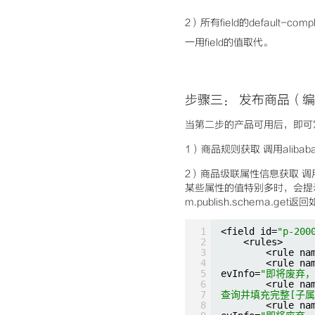
2）
所有field的default-comp
一用field的值取代。
步骤三： 发
布商品（编
当第二步的产品可用后，即可
1）商品规则获取 调用
alibab
2）商品级联属性信息获取 调
某些属性的值特别多时，会提示
m.publish.schema.ge
1
<field id=
"p-200
2
<rules>
3
<rule na
4
<rule na
5
evInfo=
"即将废弃，请
6
<rule na
7
查询并填充完整[子属
8
<rule na