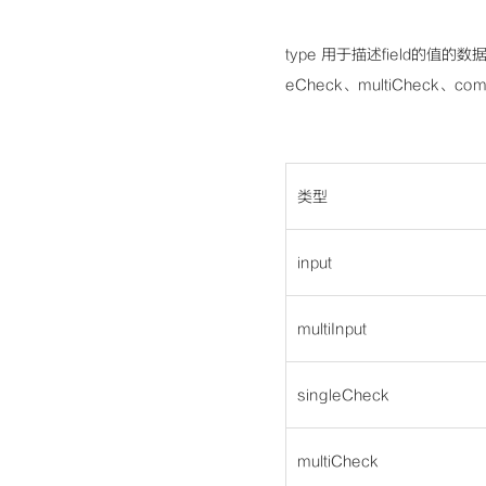
type 用于描述field的值的数
eCheck、multiCheck、com
类型
input
multiInput
singleCheck
multiCheck