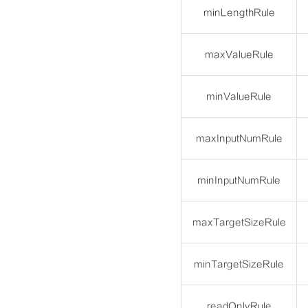
minLengthRule
maxValueRule
minValueRule
maxInputNumRule
minInputNumRule
maxTargetSizeRule
minTargetSizeRule
readOnlyRule