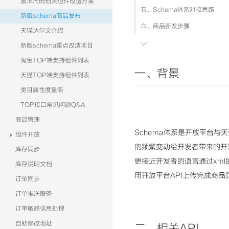
服饰尺码相关组件改造方案
五、Schema体系对接思路
新版schema商品发布
六、商品新发步骤
天猫达尔文介绍

七、商品编辑更新
新版schema重点改造项目
八、新版TOP schema sdk下
淘宝TOP端支持组件列表
一、背景
天猫TOP端支持组件列表
类目属性度量衡
TOP接口常见问题Q&A
商品管理
Schema体系是开放平台与
组件开放
的频繁变动给开发者带来的开
库存同步
更接近开发者的语言通过xml
库存说明文档
用开放平台API上传完成商品
订单同步
订单推送服务
订单敏感信息处理
自助修改地址
二、相关API