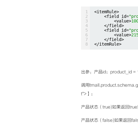
1
<itemRule>
2
<field id=
"pr
3
<value>
10
4
</field>
5
<field id=
"pr
6
<value>
21
7
</field>
8
</itemRule>
出参：产品id；product_id = 
调用tmall.product.schema
t">】；
产品状态（true)如果返回t
产品状态（false)如果返回fa