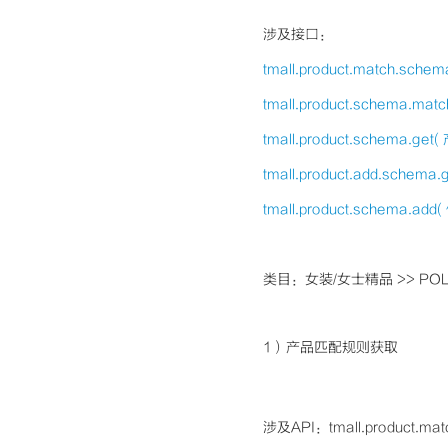
涉及接口：
tmall.product.match.sc
tmall.product.schema.mat
tmall.product.schema.
tmall.product.add.sch
tmall.product.schema
类目：女装/女士精品 >> POL
1）产品匹配规则获取
涉及API：tmall.product.mat