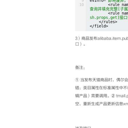
9
evInfo=
"即将废弃，请
10
<rule na
查询并填充完整[子属
<rule na
sh.props.get]接
</rules>
</field>
3）商品发布
alibaba.item.pub
口）。
备注：
① 当发布天猫商品时，偶尔会遇到报[
错：类目属性在标准属性中不
辑产品）需要调用。② tmall.
空，重新生成产品更新信息xml调用t