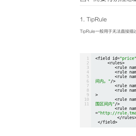
1.
TipRule
TipRule一般用于无法直
1
<field id=
"price
2
<rules>
3
<rule na
4
<rule na
5
<rule na
6
间内。"
/>
7
<rule na
8
<rule na
9
>
10
<rule na
11
围区间内"
/>
<rule na
=
"
http://rule.tm
</rules
</field>