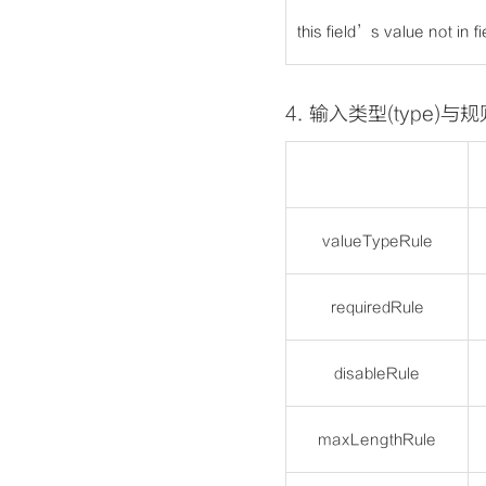
this field’s value not in f
4.
输入类型(type)与规则
valueTypeRule
requiredRule
disableRule
maxLengthRule