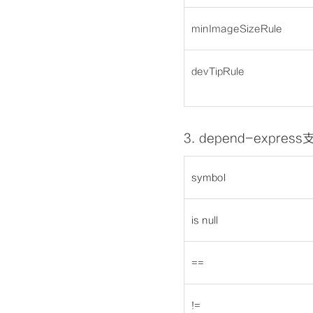
minImageSizeRule
devTipRule
3.
depend-express
symbol
is null
==
!=