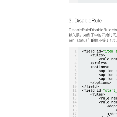
3.
DisableRule
DisableRuleDisableR
赖关系。如例子中的开始时间是
em_status”的值不等于1时
1
<field id=
"item_
2
<rules>
3
<rule na
4
</rules>
5
<options>
6
<option 
7
<option 
8
<option 
9
</options>
10
</field>
11
<field id=
"start
12
<rules>
13
<rule na
14
<rule na
15
<dep
16
17
</de