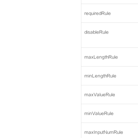
requiredRule
disableRule
maxLengthRule
minLengthRule
maxValueRule
minValueRule
maxInputNumRule