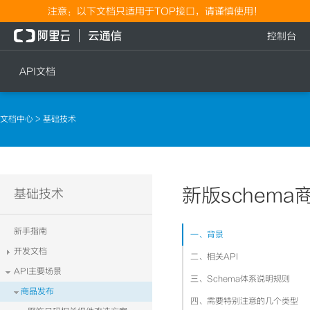
注意：以下文档只适用于TOP接口，请谨慎使用！
控制台
API文档
短信
语音
文档中心
> 基础技术
短信发送
文本转语音通知
短信发送记录查询
语音通知
文本转语音通知
新版schema
流量
基础技术
语音通知
流量充值档位查询
新手指南
一、背景
流量充值
开发文档
二、相关API
流量充值结果查询
API主要场景
三、Schema体系说明规则
商品发布
四、需要特别注意的几个类型