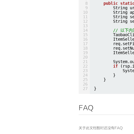
8
public
stati
9
String u
10
String a
11
String s
12
String s
13
14
// 以下
15
TaobaoCl
16
ItemSell
17
req.setF
18
req.setN
19
ItemSell
20
21
System.o
22
if
(rsp.
23
Syst
24
}
25
}
26
27
}
FAQ
关于此文档暂时还没有FAQ