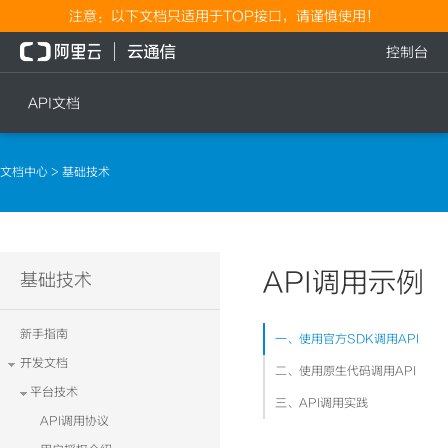
注意：以下文档只适用于TOP接口，请谨慎使用！
控制台
API文档
短信
语音
文档中心
> 基础技术
短信发送
文本转语音通知
短信发送记录查询
语音通知
文本转语音通知
API调用示例
流量
基础技术
语音通知
流量充值档位查询
新手指南
一、使用官方SDK调用API
流量充值
开发文档
二、使用原生代码调用API
流量充值结果查询
平台技术
三、API调用实践
API调用协议