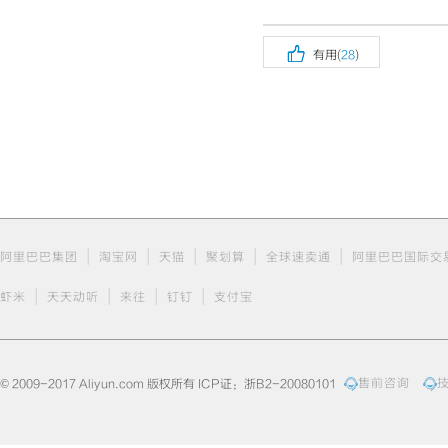

有用(
28
)
|
|
|
|
|
阿里巴巴集团
淘宝网
天猫
聚划算
全球速卖通
阿里巴巴国际交
|
|
|
|
虾米
天天动听
来往
钉钉
支付宝
© 2009-2017 Aliyun.com 版权所有 ICP证：浙B2-20080101
售前咨询