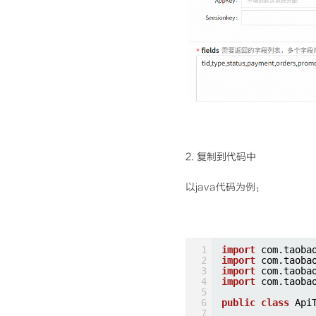
2. 复制到代码中
以java代码为例：
1
import
com.taoba
2
import
com.taoba
3
import
com.taoba
4
import
com.taoba
5
6
public
class
Api
7