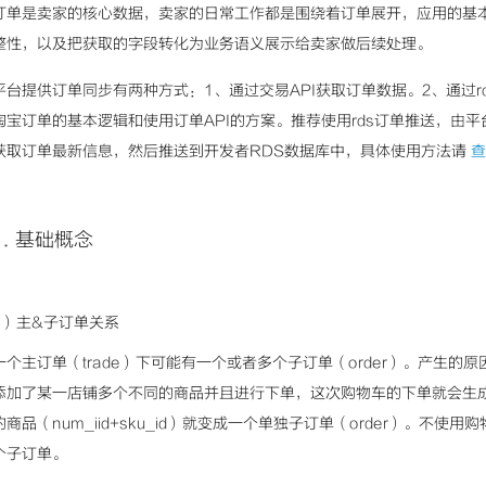
订单是卖家的核心数据，卖家的日常工作都是围绕着订单展开，应用的基
整性，以及把获取的字段转化为业务语义展示给卖家做后续处理。
平台提供订单同步有两种方式：1、通过交易API获取订单数据。2、通过
淘宝订单的基本逻辑和使用订单API的方案。推荐使用rds订单推送，由平
获取订单最新信息，然后推送到开发者RDS数据库中，具体使用方法请
查
1. 基础概念
1）主&子订单关系
一个主订单（trade）下可能有一个或者多个子订单（order）。产生
添加了某一店铺多个不同的商品并且进行下单，这次购物车的下单就会生
的商品（num_iid+sku_id）就变成一个单独子订单（order）。不
个子订单。