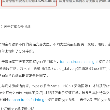
6）关于订单类型说明
大淘宝有很多不同的商品交易类型，不同类型商品在购买、交易、履约、
订单上增加了type字段。
对于普通淘宝天猫店商家type不用传入，
taobao.trades.sold.get
接口会默认
(分阶段付款，万人团，阶梯团订单）auto_delivery(自动发货) ec(直冲)
本满足普通商家的交易处理需要。
对与海外旗舰店商家，type必须传入tmall_i18n（天猫国际） 才能获
pe必须传入eticket(电子凭证) 才能获取电子凭证订单。涉及到其他
号通过
taobao.trade.fullinfo.get
接口查询type类型， 再传入对应的typ
7）订单hold单逻辑说明