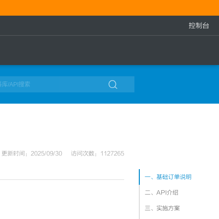
控制台

更新时间：2025/09/30
访问次数：1127265
一、基础订单说明
二、API介绍
三、实施方案