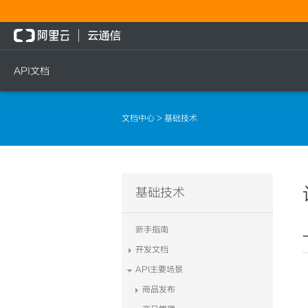
API文档
短信
语音
流量
文档中心
> 基础技术
短信发送
文本转语音通知
流量充值档位查询
短信发送记录查询
语音通知
流量充值
文本转语音通知
流量充值结果查询
基础技术
语音通知
新手指南
开发文档
API主要场景
商品发布