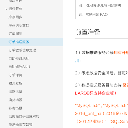
商品管理
四、RDS慢SQL等问题解决
组件开放
五、常见问题 FAQ
库存同步
库存说明文档
前置准备
订单同步
订单推送服务
订单敏感信息处理
1）数据推送服务必须
拥有开
自助修改地址
用
；
自助修改SKU
2）
考虑数据安全风险，目前
订单评价
物流发货
3）数据推送服务目前支持
聚
退款退货
LARDB只支持企业版）
换货场景
"MySQL 5.5" , "MySQL 5.6
补寄场景
2016_ent_ha（2016企业版）"
品牌商自研系统对接
（2012企业版）" , "SQLSer
货品仓库存管理