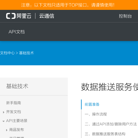
注意：以下文档只适用于TOP接口，请谨慎使用！
控制台
API文档
短信
语音
文档中心
> 基础技术
短信发送
文本转语音通知
短信发送记录查询
语音通知
文本转语音通知
数据推送服务
流量
基础技术
语音通知
流量充值档位查询
新手指南
前置准备
流量充值
开发文档
一、操作流程
流量充值结果查询
API主要场景
二、通过API添加/删除用户方法
商品发布
三、数据推送服务表结构