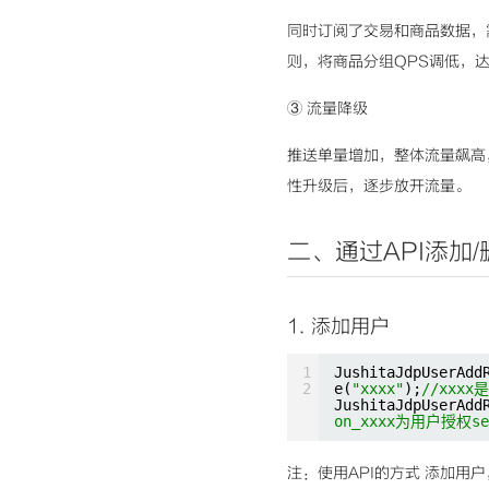
同时订阅了交易和商品数据，
则，将商品分组QPS调低，
③ 流量降级
推送单量增加，整体流量飙高
性升级后，逐步放开流量。
二、通过API添加
1. 添加用户
1
JushitaJdpUserAdd
2
e(
"xxxx"
);
//xxxx
JushitaJdpUserAdd
on_xxxx为用户授权ses
注：使用API的方式 添加用户