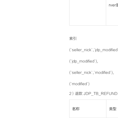
rver
索引
(`seller_nick`,`jdp_modified`
(`jdp_modified`),
(`seller_nick`,`modified`),
(`modified`)
2）退款 JDP_TB_REFUND
名称
类型