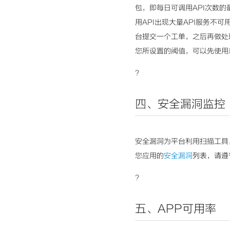
包，即每日可调用API次数的
用API出现大量API服务不
台提交一个工单，之后再做处
您所设置的阈值，可以先使用
?
四、安全漏洞监控
安全漏洞为平台利用扫描工具
您应用的
安全漏洞
列表，请遵
?
五、APP可用率