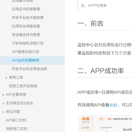
应用基本说明
五、APP可用率
应用证书权限管理
开放平台技术服务费
一、前言
应用安全保障设置
多店铺支持与管理
子账号授权流程介绍
监控中心会对应用在运行过程
API报表功能介绍
要监控的内容有如下几个方面：
API监控预警解释
开放平台安全等级说明
二、APP成功率
常用工具
经营工具开发指南
APP成功率=日调用API成
API主要场景
生态稳定性&安全
有效调用API查看
此处
，可以
常见问题
API接口文档
消息接口文档