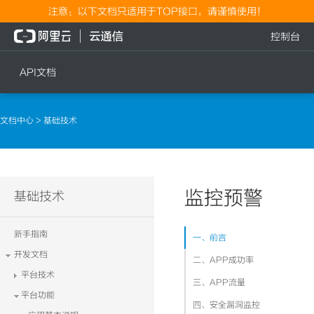
注意：以下文档只适用于TOP接口，请谨慎使用！
控制台
API文档
短信
语音
文档中心
> 基础技术
短信发送
文本转语音通知
短信发送记录查询
语音通知
文本转语音通知
监控预警
流量
基础技术
语音通知
流量充值档位查询
新手指南
一、前言
流量充值
开发文档
二、APP成功率
流量充值结果查询
平台技术
三、APP流量
平台功能
四、安全漏洞监控